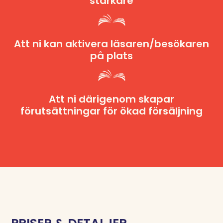
starkare
Att ni kan aktivera läsaren/besökaren
på plats
Att ni därigenom skapar
förutsättningar för ökad försäljning