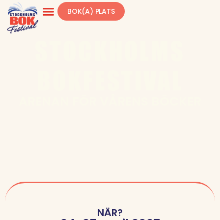
BOK(A) PLATS
STOCKHOLMS
BOKFESTIVAL
ARENAN FÖR VÅRENS BÖCKER
NÄR?