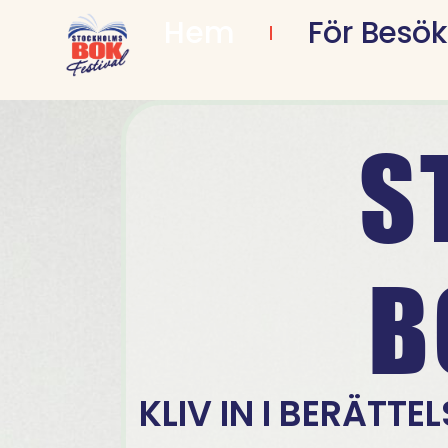
Hem
För Besö
S
B
KLIV IN I BERÄTTE