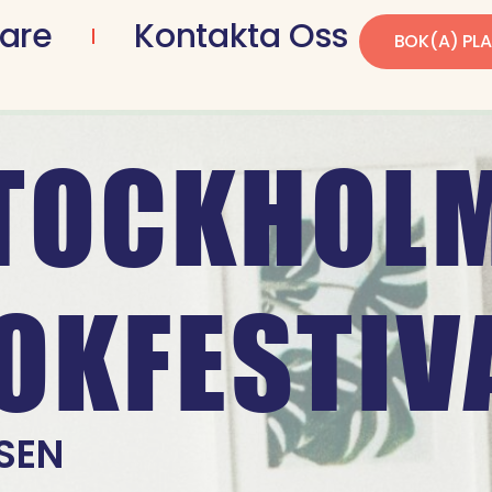
kare
Kontakta Oss
BOK(A) PL
TOCKHOL
OKFESTIV
LSEN