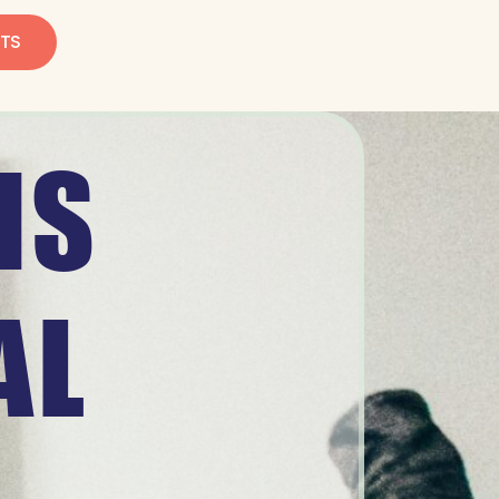
ATS
MS
AL